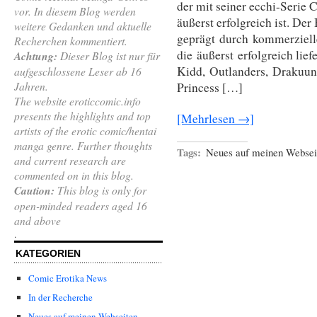
der mit seiner ecchi-Seri
vor. In diesem Blog werden
äußerst erfolgreich ist. De
weitere Gedanken und aktuelle
geprägt durch kommerziell
Recherchen kommentiert.
die äußerst erfolgreich lie
Achtung:
Dieser Blog ist nur für
Kidd, Outlanders, Drakuu
aufgeschlossene Leser ab 16
Jahren.
Princess […]
The website eroticcomic.info
presents the highlights and top
[Mehrlesen →]
artists of the erotic comic/hentai
manga genre. Further thoughts
Tags:
Neues auf meinen Websei
and current research are
commented on in this blog.
Caution:
This blog is only for
open-minded readers aged 16
and above
.
KATEGORIEN
Comic Erotika News
In der Recherche
Neues auf meinen Webseiten