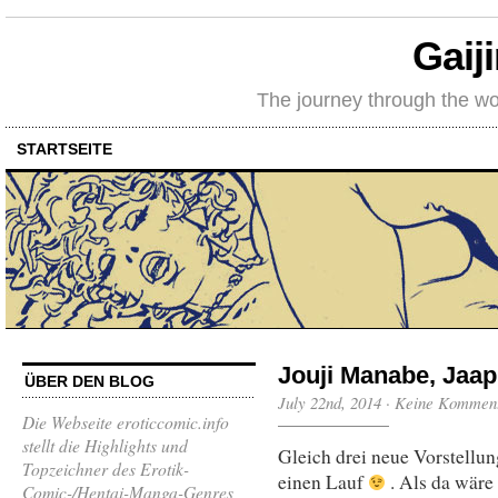
Gaij
The journey through the wo
STARTSEITE
Jouji Manabe, Jaap
ÜBER DEN BLOG
July 22nd, 2014
·
Keine Kommen
Die Webseite eroticcomic.info
stellt die Highlights und
Gleich drei neue Vorstellu
Topzeichner des Erotik-
einen Lauf
. Als da wäre
Comic-/Hentai-Manga-Genres