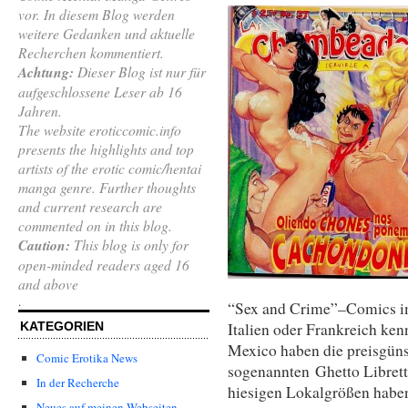
vor. In diesem Blog werden
weitere Gedanken und aktuelle
Recherchen kommentiert.
Achtung:
Dieser Blog ist nur für
aufgeschlossene Leser ab 16
Jahren.
The website eroticcomic.info
presents the highlights and top
artists of the erotic comic/hentai
manga genre. Further thoughts
and current research are
commented on in this blog.
Caution:
This blog is only for
open-minded readers aged 16
and above
.
“Sex and Crime”
–
Comics i
KATEGORIEN
Italien oder Frankreich ke
Mexico haben die preisgüns
Comic Erotika News
sogenannten
Ghetto Libret
In der Recherche
hiesigen Lokalgrößen habe
Neues auf meinen Webseiten