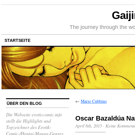
Gaij
The journey through the wo
STARTSEITE
←
Mario Cubbino
ÜBER DEN BLOG
Die Webseite eroticcomic.info
Oscar Bazaldúa Na
stellt die Highlights und
April 6th, 2015
·
Keine Komment
Topzeichner des Erotik-
Comic-/Hentai-Manga-Genres