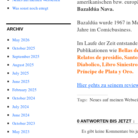
amerikanischen bzw. europä
Bazaldúa Nava.
Was sonst noch erregt
Bazaldúa wurde 1967 in Mex
Jahre im Comicbusiness.
ARCHIV
May 2026
Im Laufe der Zeit entstand
October 2025
Bellas d
Publikationen wie
Relatos de presidio, Sant
September 2025
Diabolico, Libro Siniestro
August 2025
Príncipe de Plata y Oro.
July 2025
June 2025
Hier gehts zu seinem review
February 2025
October 2024
Tags:
Neues auf meinen Websei
July 2024
June 2024
0 ANTWORTEN BIS JETZT ↓
October 2023
Es gibt keine Kommentare bis jet
May 2023