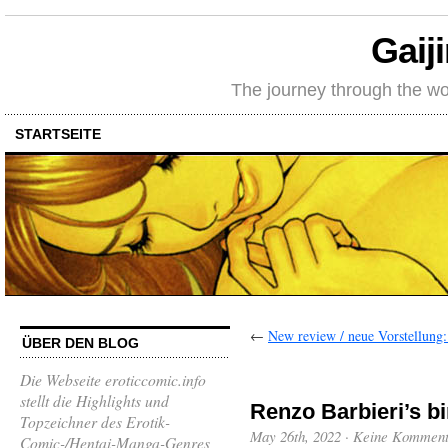
Gaij
The journey through the wo
STARTSEITE
←
New review / neue Vorstellung:
ÜBER DEN BLOG
Die Webseite eroticcomic.info
stellt die Highlights und
Renzo Barbieri’s bi
Topzeichner des Erotik-
May 26th, 2022
·
Keine Komment
Comic-/Hentai-Manga-Genres