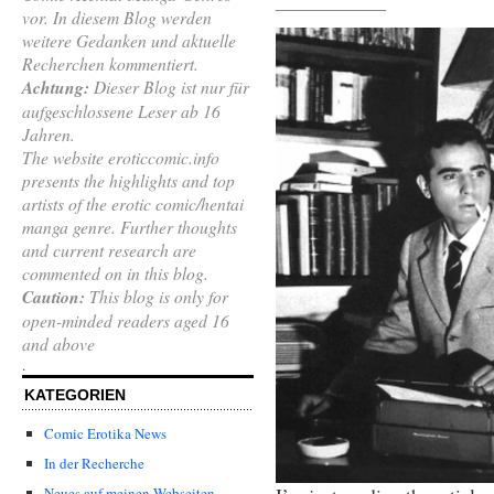
vor. In diesem Blog werden
weitere Gedanken und aktuelle
Recherchen kommentiert.
Achtung:
Dieser Blog ist nur für
aufgeschlossene Leser ab 16
Jahren.
The website eroticcomic.info
presents the highlights and top
artists of the erotic comic/hentai
manga genre. Further thoughts
and current research are
commented on in this blog.
Caution:
This blog is only for
open-minded readers aged 16
and above
.
KATEGORIEN
Comic Erotika News
In der Recherche
Neues auf meinen Webseiten