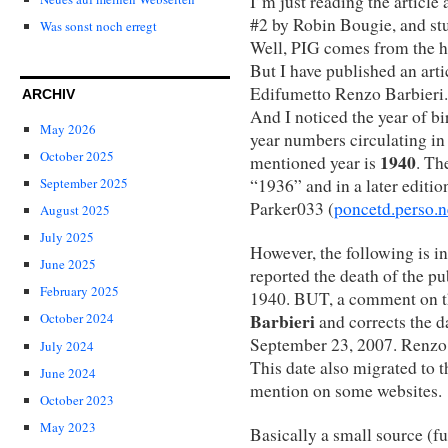
I’m just reading the article
#2 by Robin Bougie, and st
Was sonst noch erregt
Well, PIG comes from the h
But I have published an art
Edifumetto Renzo Barbieri.
ARCHIV
And I noticed the year of bir
May 2026
year numbers circulating in
October 2025
1940
mentioned year is
. Th
September 2025
“1936” and in a later editi
Parker033 (
poncetd.perso.n
August 2025
July 2025
However, the following is in
June 2025
reported the death of the pub
February 2025
1940. BUT, a comment on th
Barbieri
October 2024
and corrects the d
September 23, 2007. Renzo 
July 2024
This date also migrated to t
June 2024
mention on some websites.
October 2023
May 2023
Basically a small source (f