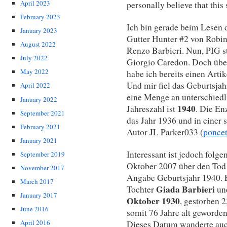
April 2023
personally believe that this 
February 2023
Ich bin gerade beim Lesen 
January 2023
Gutter Hunter #2 von Robi
August 2022
Renzo Barbieri. Nun, PIG 
July 2022
Giorgio Caredon. Doch übe
May 2022
habe ich bereits einen Artik
Und mir fiel das Geburtsjahr
April 2022
eine Menge an unterschiedl
January 2022
1940
Jahreszahl ist
. Die En
September 2021
das Jahr 1936 und in einer 
February 2021
Autor JL Parker033 (
poncet
January 2021
Interessant ist jedoch folg
September 2019
Oktober 2007 über den Tod d
November 2017
Angabe Geburtsjahr 1940.
March 2017
Giada Barbieri
Tochter
und
January 2017
Oktober 1930
, gestorben 
June 2016
somit 76 Jahre alt geworden
April 2016
Dieses Datum wanderte auch